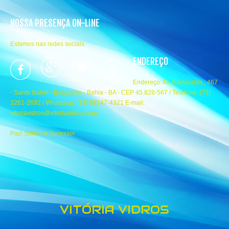
NOSSA PRESENÇA ON-LINE
Estamos nas redes sociais
ENDEREÇO
Endereço: Av. Esmeralda , 467
- Santa Isabel - Eunápolis - Bahia - BA - CEP 45.828-567 / Telefone: (73)
3261-2692 / Whatsapp: (73) 98147-4321 E-mail:
vitoriavidros@vitoriavidros.com
Paz! Saúde e Sucesso!
VITÓRIA VIDROS