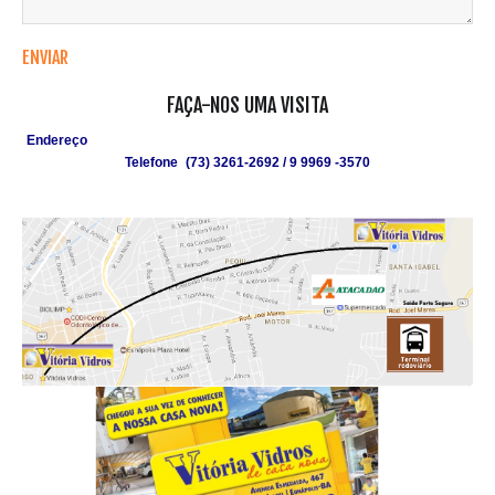
FAÇA-NOS UMA VISITA
Endereço
: Av. Esmeralda
, 467/ 467A – Santa Isabel – Eunápolis – BA,
Telefone
:
(73) 3261-2692 / 9 9969 -3570